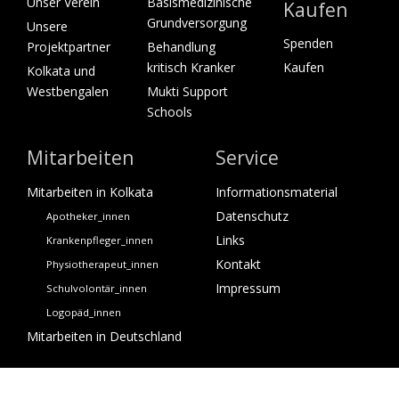
Unser Verein
Basismedizinische
Kaufen
Grundversorgung
Unsere
Spenden
Projektpartner
Behandlung
kritisch Kranker
Kaufen
Kolkata und
Westbengalen
Mukti Support
Schools
Mitarbeiten
Service
Mitarbeiten in Kolkata
Informationsmaterial
Datenschutz
Apotheker_innen
Links
Krankenpfleger_innen
Kontakt
Physiotherapeut_innen
Impressum
Schulvolontär_innen
Logopäd_innen
Mitarbeiten in Deutschland