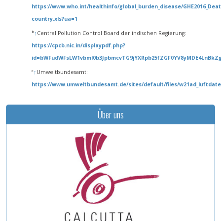
https://www.who.int/healthinfo/global_burden_disease/GHE2016_Deat
country.xls?ua=1
b
↑
Central Pollution Control Board der indischen Regierung:
https://cpcb.nic.in/displaypdf.php?
id=bWFudWFsLW1vbml0b3JpbmcvTG9jYXRpb25fZGF0YV8yMDE4LnBkZ
c
↑
Umweltbundesamt:
https://www.umweltbundesamt.de/sites/default/files/w21ad_luftdat
Über uns