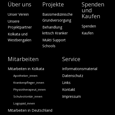
Über uns
Projekte
Spenden
und
Unser Verein
Basismedizinische
Kaufen
Grundversorgung
Unsere
Spenden
Projektpartner
Behandlung
kritisch Kranker
Kaufen
Kolkata und
Westbengalen
Mukti Support
Schools
Mitarbeiten
Service
Mitarbeiten in Kolkata
Informationsmaterial
Datenschutz
Apotheker_innen
Links
Krankenpfleger_innen
Kontakt
Physiotherapeut_innen
Impressum
Schulvolontär_innen
Logopäd_innen
Mitarbeiten in Deutschland