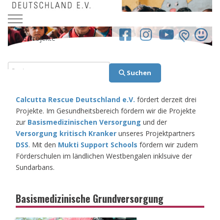
Mobile Menu Toggle
facebook.co
Die Projekte
Suchen
Suchen
Calcutta Rescue Deutschland e.V.
fördert derzeit drei
Projekte. Im Gesundheitsbereich fördern wir die Projekte
zur
Basismedizinischen Versorgung
und der
Versorgung kritisch Kranker
unseres Projektpartners
DSS
. Mit den
Mukti Support Schools
fördern wir zudem
Förderschulen im ländlichen Westbengalen inklsuive der
Sundarbans.
Basismedizinische Grundversorgung