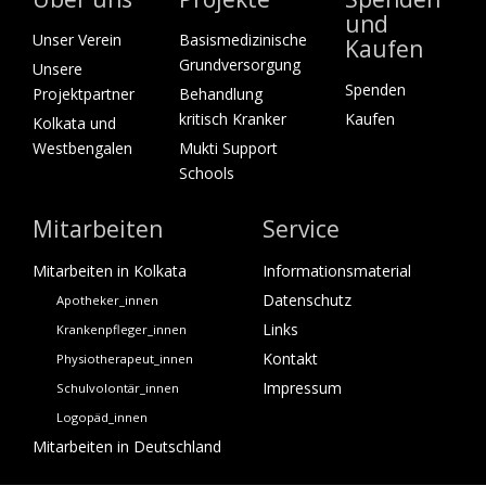
und
Unser Verein
Basismedizinische
Kaufen
Grundversorgung
Unsere
Spenden
Projektpartner
Behandlung
kritisch Kranker
Kaufen
Kolkata und
Westbengalen
Mukti Support
Schools
Mitarbeiten
Service
Mitarbeiten in Kolkata
Informationsmaterial
Datenschutz
Apotheker_innen
Links
Krankenpfleger_innen
Kontakt
Physiotherapeut_innen
Impressum
Schulvolontär_innen
Logopäd_innen
Mitarbeiten in Deutschland