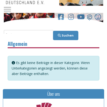
Mobile Menu Toggle
facebook.co
Inhaltsseiten
Suchen
Suchen
Allgemein
Information
Es gibt keine Beiträge in dieser Kategorie. Wenn
Unterkategorien angezeigt werden, können diese
aber Beiträge enthalten.
Über uns